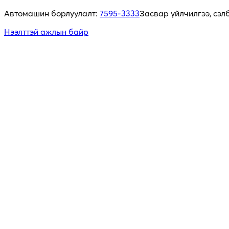
Автомашин борлуулалт:
7595-3333
Засвар үйлчилгээ, сэл
Нээлттэй ажлын байр