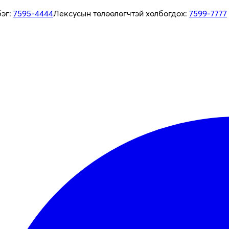
бэг:
7595-4444
Лексусын төлөөлөгчтэй холбогдох:
7599-7777