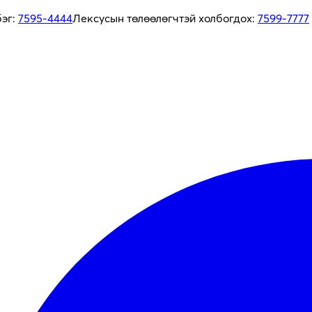
бэг:
7595-4444
Лексусын төлөөлөгчтэй холбогдох:
7599-7777