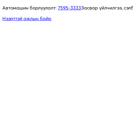
Автомашин борлуулалт:
7595-3333
Засвар үйлчилгээ, сэл
Нээлттэй ажлын байр