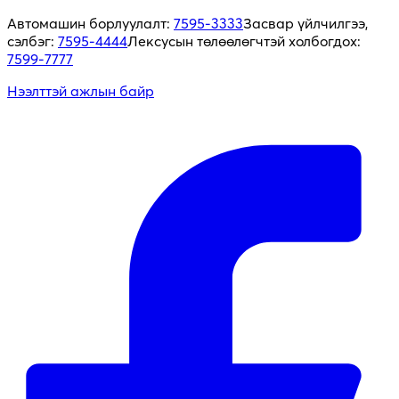
Автомашин борлуулалт:
7595-3333
Засвар үйлчилгээ,
сэлбэг:
7595-4444
Лексусын төлөөлөгчтэй холбогдох:
7599-7777
Нээлттэй ажлын байр