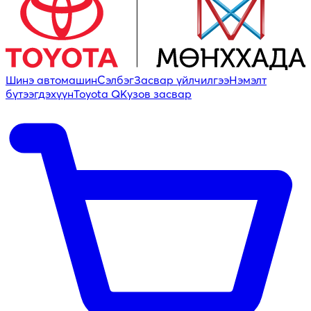
Шинэ автомашин
Сэлбэг
Засвар үйлчилгээ
Нэмэлт
бүтээгдэхүүн
Toyota Q
Кузов засвар