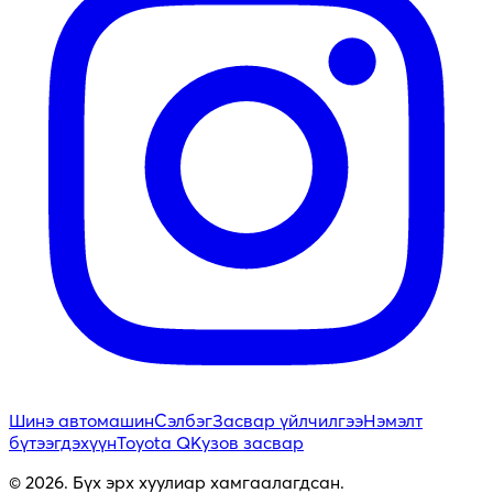
Шинэ автомашин
Сэлбэг
Засвар үйлчилгээ
Нэмэлт
бүтээгдэхүүн
Toyota Q
Кузов засвар
© 2026. Бүх эрх хуулиар хамгаалагдсан.