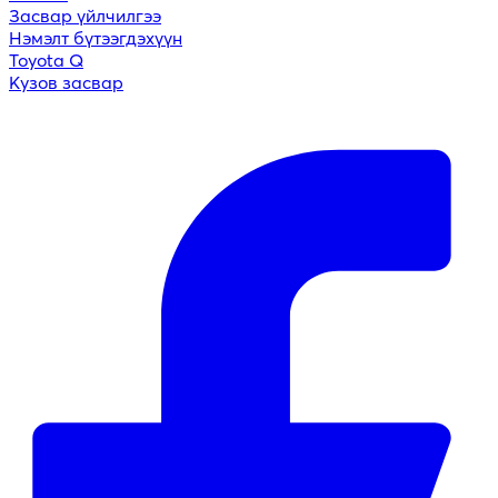
Засвар үйлчилгээ
Нэмэлт бүтээгдэхүүн
Toyota Q
Кузов засвар