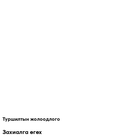
Туршилтын жолоодлого
Захиалга өгөх