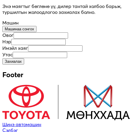
Энэ маягтыг бөглөнө үү, дилер тантай холбоо барьж,
туршилтын жолоодлогоо захиалах болно.
Машин
Машинаа сонгох
Овог
Нэр
Имэйл хаяг
Утас
Захиалах
Footer
Шинэ автомашин
Сэлбэг