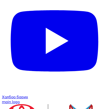
Холбоо барих
main logo